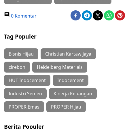
0 Komentar
Tag Populer
Bisnis Hijau
Christian Kartawijaya
cirebon
Heidelberg Materials
HUT Indocement
Indocement
Industri Semen
Kinerja Keuangan
PROPER Emas
PROPER Hijau
Berita Populer