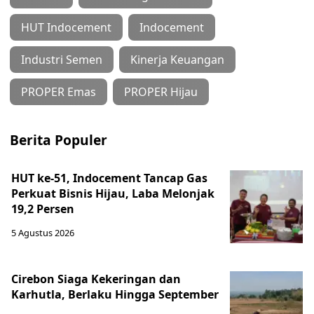
HUT Indocement
Indocement
Industri Semen
Kinerja Keuangan
PROPER Emas
PROPER Hijau
Berita Populer
HUT ke-51, Indocement Tancap Gas
Perkuat Bisnis Hijau, Laba Melonjak
19,2 Persen
5 Agustus 2026
Cirebon Siaga Kekeringan dan
Karhutla, Berlaku Hingga September