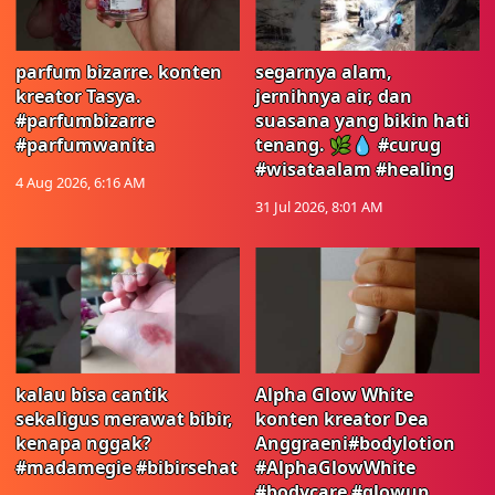
parfum bizarre. konten
segarnya alam,
kreator Tasya.
jernihnya air, dan
#parfumbizarre
suasana yang bikin hati
#parfumwanita
tenang. 🌿💧 #curug
#wisataalam #healing
4 Aug 2026, 6:16 AM
31 Jul 2026, 8:01 AM
kalau bisa cantik
Alpha Glow White
sekaligus merawat bibir,
konten kreator Dea
kenapa nggak?
Anggraeni#bodylotion
#madamegie #bibirsehat
#AlphaGlowWhite
#bodycare #glowup