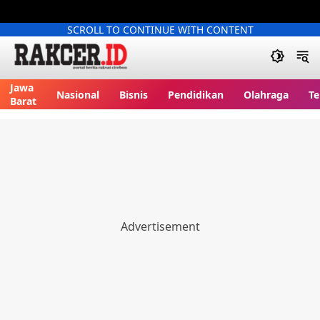
SCROLL TO CONTINUE WITH CONTENT
Jawa
Nasional
Bisnis
Pendidikan
Olahraga
Te
Barat