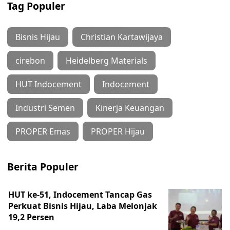
Tag Populer
Bisnis Hijau
Christian Kartawijaya
cirebon
Heidelberg Materials
HUT Indocement
Indocement
Industri Semen
Kinerja Keuangan
PROPER Emas
PROPER Hijau
Berita Populer
HUT ke-51, Indocement Tancap Gas
Perkuat Bisnis Hijau, Laba Melonjak
19,2 Persen