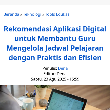
Beranda
»
Teknologi
»
Tools Edukasi
Rekomendasi Aplikasi Digital
untuk Membantu Guru
Mengelola Jadwal Pelajaran
dengan Praktis dan Efisien
Penulis:
Dena
Editor: Dena
Sabtu, 23 Agu 2025 - 15:59