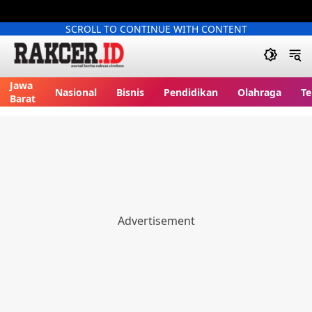
SCROLL TO CONTINUE WITH CONTENT
Jawa
Nasional
Bisnis
Pendidikan
Olahraga
Te
Barat