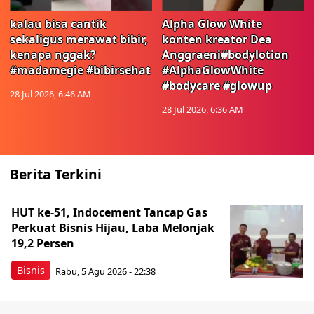
kalau bisa cantik
Alpha Glow White
sekaligus merawat bibir,
konten kreator Dea
kenapa nggak?
Anggraeni#bodylotion
#madamegie #bibirsehat
#AlphaGlowWhite
#bodycare #glowup
28 Jul 2026, 6:46 AM
28 Jul 2026, 6:36 AM
Berita Terkini
HUT ke-51, Indocement Tancap Gas
Perkuat Bisnis Hijau, Laba Melonjak
19,2 Persen
Bisnis
Rabu, 5 Agu 2026 - 22:38