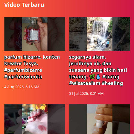
Video Terbaru
parfum bizarre. konten
segarnya alam,
kreator Tasya.
jernihnya air, dan
#parfumbizarre
suasana yang bikin hati
#parfumwanita
tenang. 🌿💧 #curug
#wisataalam #healing
4 Aug 2026, 6:16 AM
31 Jul 2026, 8:01 AM