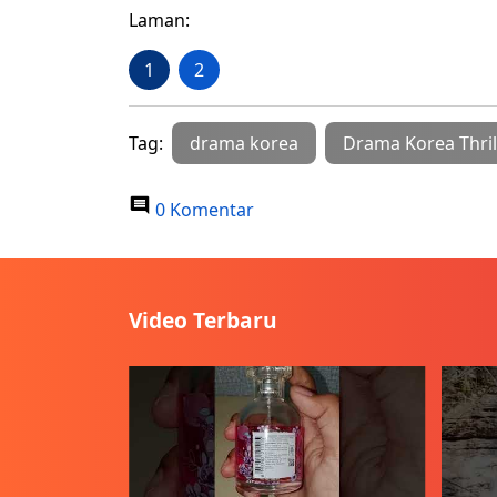
Laman:
1
2
Tag:
drama korea
Drama Korea Thril
0 Komentar
Video Terbaru