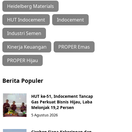
Heidelberg Materials
HUT Indocement
Indocement
Industri Semen
Kinerja Keuangan
PROPER Emas
PROPER Hijau
Berita Populer
HUT ke-51, Indocement Tancap
Gas Perkuat Bisnis Hijau, Laba
Melonjak 19,2 Persen
5 Agustus 2026
Cirebon Siaga Kekeringan dan