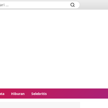
ata
Hiburan
Selebritis