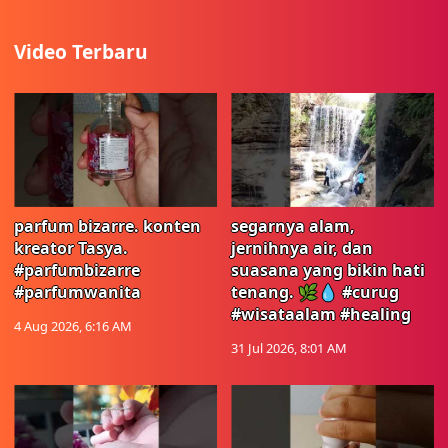
Video Terbaru
parfum bizarre. konten
segarnya alam,
kreator Tasya.
jernihnya air, dan
#parfumbizarre
suasana yang bikin hati
#parfumwanita
tenang. 🌿💧 #curug
#wisataalam #healing
4 Aug 2026, 6:16 AM
31 Jul 2026, 8:01 AM