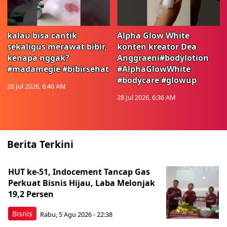
kalau bisa cantik
Alpha Glow White
sekaligus merawat bibir,
konten kreator Dea
kenapa nggak?
Anggraeni#bodylotion
#madamegie #bibirsehat
#AlphaGlowWhite
#bodycare #glowup
28 Jul 2026, 6:46 AM
28 Jul 2026, 6:36 AM
Berita Terkini
HUT ke-51, Indocement Tancap Gas
Perkuat Bisnis Hijau, Laba Melonjak
19,2 Persen
Bisnis
Rabu, 5 Agu 2026 - 22:38