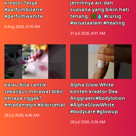
kreator Tasya.
jernihnya air, dan
#parfumbizarre
suasana yang bikin hati
#parfumwanita
tenang. 🌿💧 #curug
#wisataalam #healing
4 Aug 2026, 6:16 AM
31 Jul 2026, 8:01 AM
kalau bisa cantik
Alpha Glow White
sekaligus merawat bibir,
konten kreator Dea
kenapa nggak?
Anggraeni#bodylotion
#madamegie #bibirsehat
#AlphaGlowWhite
#bodycare #glowup
28 Jul 2026, 6:46 AM
28 Jul 2026, 6:36 AM