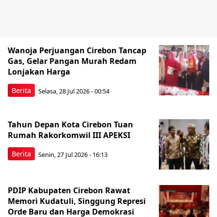
Wanoja Perjuangan Cirebon Tancap
Gas, Gelar Pangan Murah Redam
Lonjakan Harga
Berita
Selasa, 28 Jul 2026 - 00:54
Tahun Depan Kota Cirebon Tuan
Rumah Rakorkomwil III APEKSI
Berita
Senin, 27 Jul 2026 - 16:13
PDIP Kabupaten Cirebon Rawat
Memori Kudatuli, Singgung Represi
Orde Baru dan Harga Demokrasi