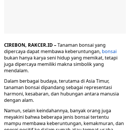
CIREBON, RAKCER.ID –
Tanaman bonsai yang
dipercaya dapat membawa keberuntungan,
bonsai
bukan hanya karya seni hidup yang memikat, tetapi
juga dipercaya memiliki makna simbolik yang
mendalam.
Dalam berbagai budaya, terutama di Asia Timur,
tanaman bonsai dipandang sebagai representasi
harmoni, kesabaran, dan hubungan antara manusia
dengan alam.
Namun, selain keindahannya, banyak orang juga
meyakini bahwa beberapa jenis bonsai tertentu
mampu membawa keberuntungan, kemakmuran, dan
energi positif ke dalam rumah atau tempat usaha.