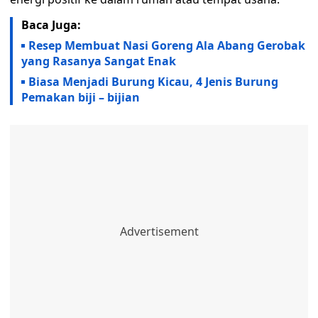
Baca Juga:
Resep Membuat Nasi Goreng Ala Abang Gerobak
yang Rasanya Sangat Enak
Biasa Menjadi Burung Kicau, 4 Jenis Burung
Pemakan biji – bijian