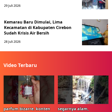
29 Juli 2026
Kemarau Baru Dimulai, Lima
Kecamatan di Kabupaten Cirebon
Sudah Krisis Air Bersih
28 Juli 2026
Video Terbaru
parfum bizarre. konten
segarnya alam,