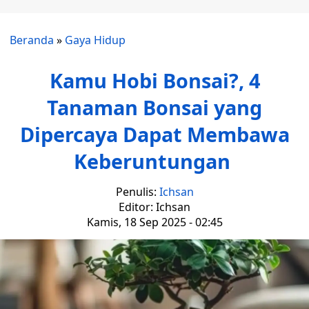
Beranda
»
Gaya Hidup
Kamu Hobi Bonsai?, 4
Tanaman Bonsai yang
Dipercaya Dapat Membawa
Keberuntungan
Penulis:
Ichsan
Editor: Ichsan
Kamis, 18 Sep 2025 - 02:45