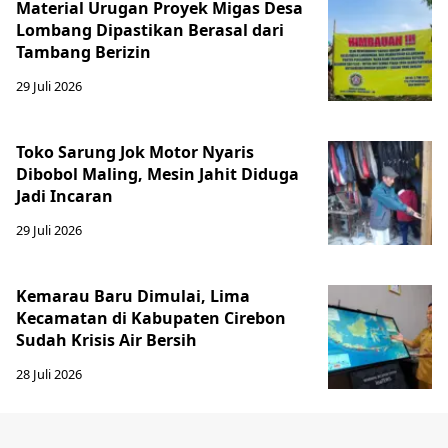
Material Urugan Proyek Migas Desa
Lombang Dipastikan Berasal dari
Tambang Berizin
29 Juli 2026
Toko Sarung Jok Motor Nyaris
Dibobol Maling, Mesin Jahit Diduga
Jadi Incaran
29 Juli 2026
Kemarau Baru Dimulai, Lima
Kecamatan di Kabupaten Cirebon
Sudah Krisis Air Bersih
28 Juli 2026