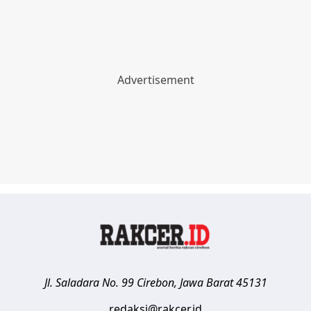
Jl. Saladara No. 99
Cirebon
,
Jawa Barat
45131
redaksi@rakcer.id