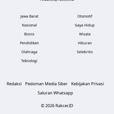
Jawa Barat
Otomotif
Nasional
Gaya Hidup
Bisnis
Wisata
Pendidikan
Hiburan
Olahraga
Selebritis
Teknologi
Redaksi
Pedoman Media Siber
Kebijakan Privasi
Saluran Whatsapp
© 2026 Rakcer.ID