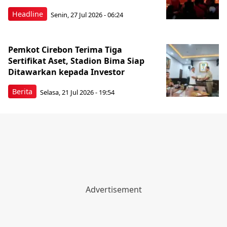
Headline
Senin, 27 Jul 2026 - 06:24
Pemkot Cirebon Terima Tiga
Sertifikat Aset, Stadion Bima Siap
Ditawarkan kepada Investor
Berita
Selasa, 21 Jul 2026 - 19:54