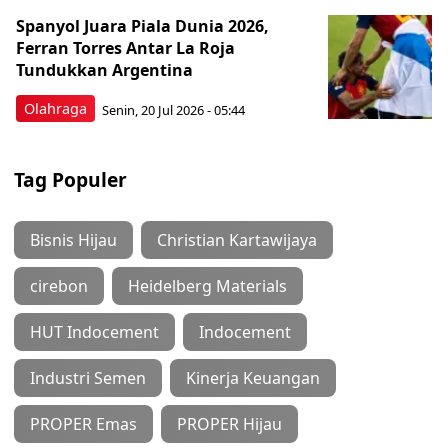
Spanyol Juara Piala Dunia 2026,
Ferran Torres Antar La Roja
Tundukkan Argentina
Olahraga
Senin, 20 Jul 2026 - 05:44
Tag Populer
Bisnis Hijau
Christian Kartawijaya
cirebon
Heidelberg Materials
HUT Indocement
Indocement
Industri Semen
Kinerja Keuangan
PROPER Emas
PROPER Hijau