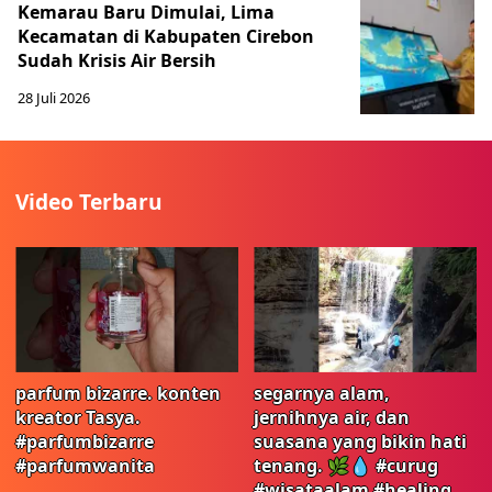
Kemarau Baru Dimulai, Lima
Kecamatan di Kabupaten Cirebon
Sudah Krisis Air Bersih
28 Juli 2026
Video Terbaru
parfum bizarre. konten
segarnya alam,
kreator Tasya.
jernihnya air, dan
#parfumbizarre
suasana yang bikin hati
#parfumwanita
tenang. 🌿💧 #curug
#wisataalam #healing