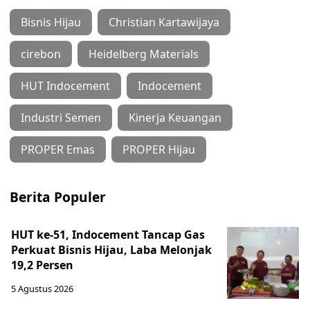
Bisnis Hijau
Christian Kartawijaya
cirebon
Heidelberg Materials
HUT Indocement
Indocement
Industri Semen
Kinerja Keuangan
PROPER Emas
PROPER Hijau
Berita Populer
HUT ke-51, Indocement Tancap Gas
Perkuat Bisnis Hijau, Laba Melonjak
19,2 Persen
5 Agustus 2026