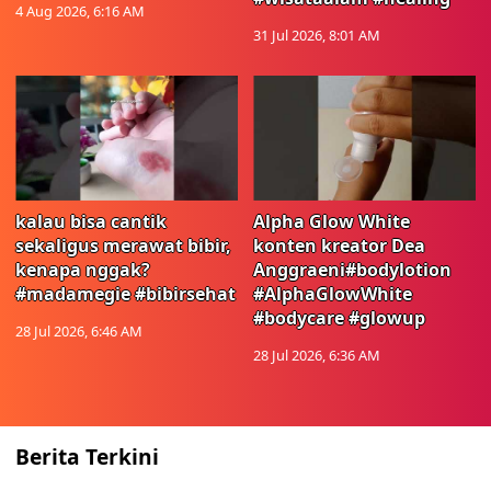
4 Aug 2026, 6:16 AM
31 Jul 2026, 8:01 AM
kalau bisa cantik
Alpha Glow White
sekaligus merawat bibir,
konten kreator Dea
kenapa nggak?
Anggraeni#bodylotion
#madamegie #bibirsehat
#AlphaGlowWhite
#bodycare #glowup
28 Jul 2026, 6:46 AM
28 Jul 2026, 6:36 AM
Berita Terkini