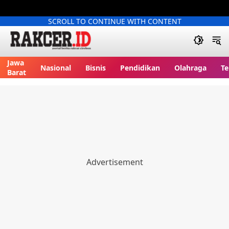
SCROLL TO CONTINUE WITH CONTENT
Jawa
Nasional
Bisnis
Pendidikan
Olahraga
Te
Barat