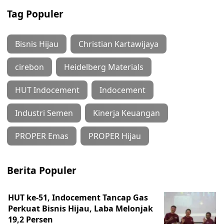
Tag Populer
Bisnis Hijau
Christian Kartawijaya
cirebon
Heidelberg Materials
HUT Indocement
Indocement
Industri Semen
Kinerja Keuangan
PROPER Emas
PROPER Hijau
Berita Populer
HUT ke-51, Indocement Tancap Gas
Perkuat Bisnis Hijau, Laba Melonjak
19,2 Persen