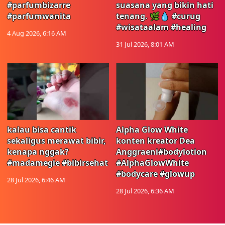
#parfumbizarre
suasana yang bikin hati
#parfumwanita
tenang. 🌿💧 #curug
#wisataalam #healing
4 Aug 2026, 6:16 AM
31 Jul 2026, 8:01 AM
kalau bisa cantik
Alpha Glow White
sekaligus merawat bibir,
konten kreator Dea
kenapa nggak?
Anggraeni#bodylotion
#madamegie #bibirsehat
#AlphaGlowWhite
#bodycare #glowup
28 Jul 2026, 6:46 AM
28 Jul 2026, 6:36 AM