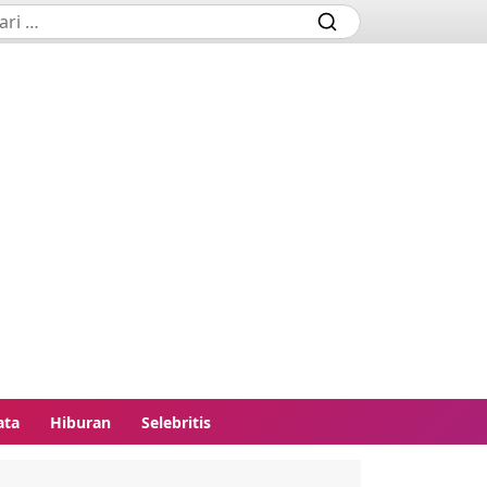
ata
Hiburan
Selebritis