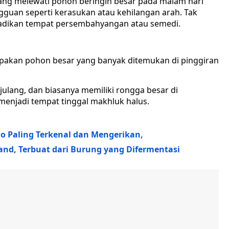
ang melewati pohon beringin besar pada malam hari
gguan seperti kerasukan atau kehilangan arah. Tak
ijadikan tempat persembahyangan atau semedi.
pakan pohon besar yang banyak ditemukan di pinggiran
njulang, dan biasanya memiliki rongga besar di
menjadi tempat tinggal makhluk halus.
io Paling Terkenal dan Mengerikan,
nd, Terbuat dari Burung yang Difermentasi