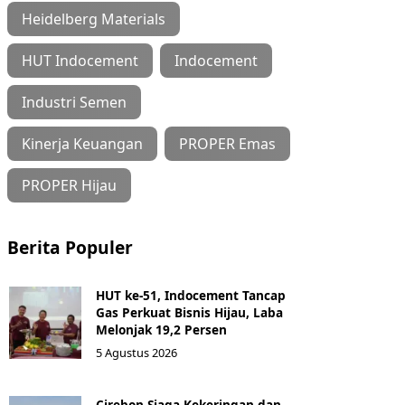
Heidelberg Materials
HUT Indocement
Indocement
Industri Semen
Kinerja Keuangan
PROPER Emas
PROPER Hijau
Berita Populer
HUT ke-51, Indocement Tancap
Gas Perkuat Bisnis Hijau, Laba
Melonjak 19,2 Persen
5 Agustus 2026
Cirebon Siaga Kekeringan dan