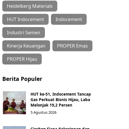
Heidelberg Materials
HUT Indocement
Indocement
Industri Semen
Kinerja Keuangan
PROPER Emas
PROPER Hijau
Berita Populer
HUT ke-51, Indocement Tancap
Gas Perkuat Bisnis Hijau, Laba
Melonjak 19,2 Persen
5 Agustus 2026
Cirebon Siaga Kekeringan dan