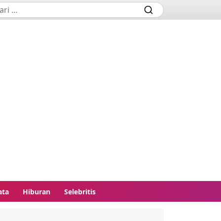
ata
Hiburan
Selebritis