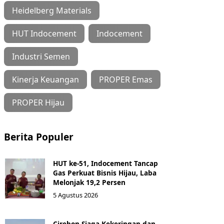
Heidelberg Materials
HUT Indocement
Indocement
Industri Semen
Kinerja Keuangan
PROPER Emas
PROPER Hijau
Berita Populer
HUT ke-51, Indocement Tancap
Gas Perkuat Bisnis Hijau, Laba
Melonjak 19,2 Persen
5 Agustus 2026
Cirebon Siaga Kekeringan dan