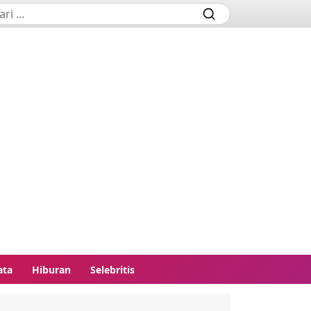
ata
Hiburan
Selebritis