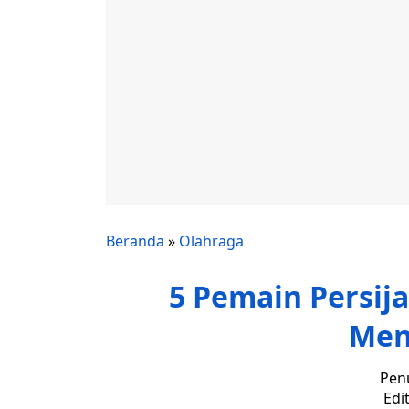
Beranda
»
Olahraga
5 Pemain Persij
Men
Penu
Edi