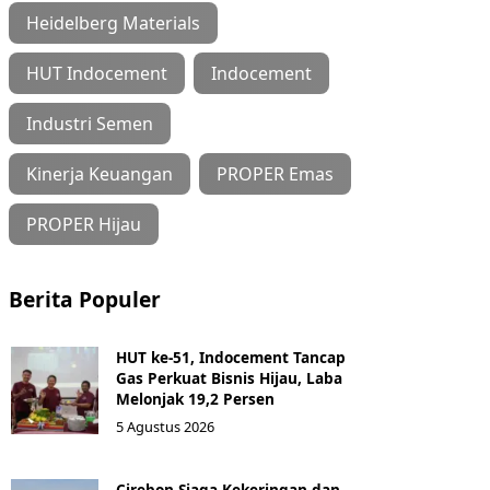
Heidelberg Materials
HUT Indocement
Indocement
Industri Semen
Kinerja Keuangan
PROPER Emas
PROPER Hijau
Berita Populer
HUT ke-51, Indocement Tancap
Gas Perkuat Bisnis Hijau, Laba
Melonjak 19,2 Persen
5 Agustus 2026
Cirebon Siaga Kekeringan dan