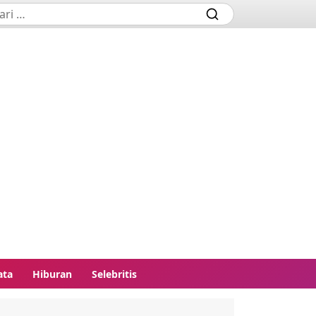
ata
Hiburan
Selebritis