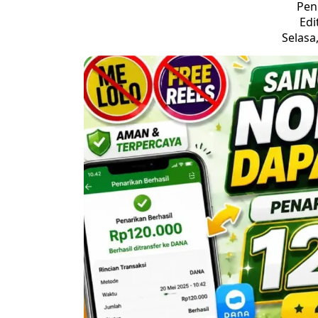
Pen
Edi
Selasa