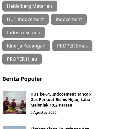
Heidelberg Materials
HUT Indocement
Indocement
Industri Semen
Kinerja Keuangan
PROPER Emas
PROPER Hijau
Berita Populer
HUT ke-51, Indocement Tancap
Gas Perkuat Bisnis Hijau, Laba
Melonjak 19,2 Persen
5 Agustus 2026
Cirebon Siaga Kekeringan dan