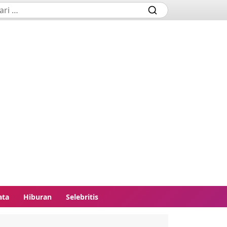
ata
Hiburan
Selebritis