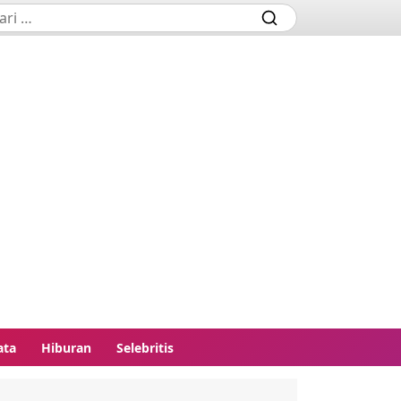
ata
Hiburan
Selebritis