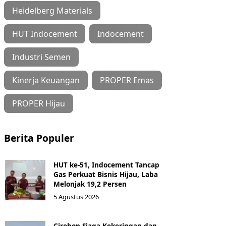
Heidelberg Materials
HUT Indocement
Indocement
Industri Semen
Kinerja Keuangan
PROPER Emas
PROPER Hijau
Berita Populer
HUT ke-51, Indocement Tancap
Gas Perkuat Bisnis Hijau, Laba
Melonjak 19,2 Persen
5 Agustus 2026
Cirebon Siaga Kekeringan dan