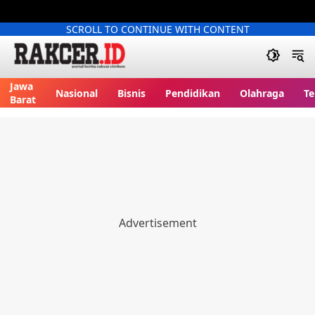
SCROLL TO CONTINUE WITH CONTENT
Jawa
Nasional
Bisnis
Pendidikan
Olahraga
Te
Barat