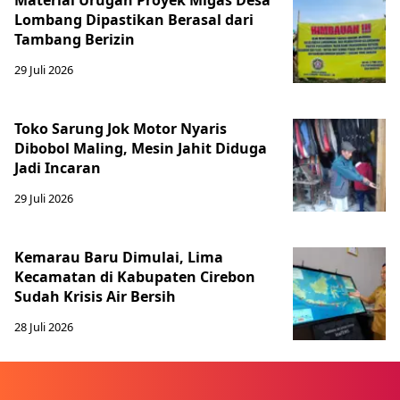
Material Urugan Proyek Migas Desa
Lombang Dipastikan Berasal dari
Tambang Berizin
29 Juli 2026
Toko Sarung Jok Motor Nyaris
Dibobol Maling, Mesin Jahit Diduga
Jadi Incaran
29 Juli 2026
Kemarau Baru Dimulai, Lima
Kecamatan di Kabupaten Cirebon
Sudah Krisis Air Bersih
28 Juli 2026