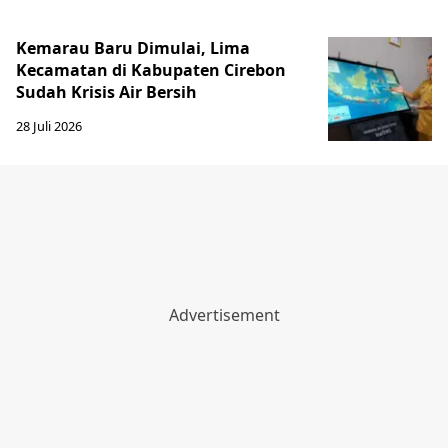
Kemarau Baru Dimulai, Lima
Kecamatan di Kabupaten Cirebon
Sudah Krisis Air Bersih
28 Juli 2026