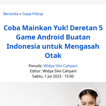
Beranda
»
Gaya Hidup
Coba Mainkan Yuk! Deretan 5
Game Android Buatan
Indonesia untuk Mengasah
Otak
Penulis:
Widya Silvi Cahyani
Editor: Widya Silvi Cahyani
Sabtu, 1 Jul 2023 - 15:00