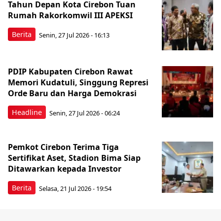
Tahun Depan Kota Cirebon Tuan
Rumah Rakorkomwil III APEKSI
Berita
Senin, 27 Jul 2026 - 16:13
PDIP Kabupaten Cirebon Rawat
Memori Kudatuli, Singgung Represi
Orde Baru dan Harga Demokrasi
Headline
Senin, 27 Jul 2026 - 06:24
Pemkot Cirebon Terima Tiga
Sertifikat Aset, Stadion Bima Siap
Ditawarkan kepada Investor
Berita
Selasa, 21 Jul 2026 - 19:54