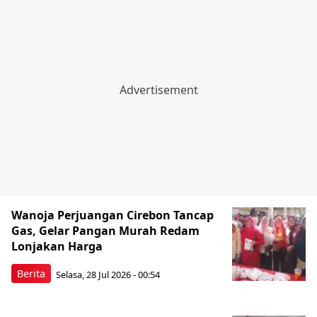
Wanoja Perjuangan Cirebon Tancap
Gas, Gelar Pangan Murah Redam
Lonjakan Harga
Berita
Selasa, 28 Jul 2026 - 00:54