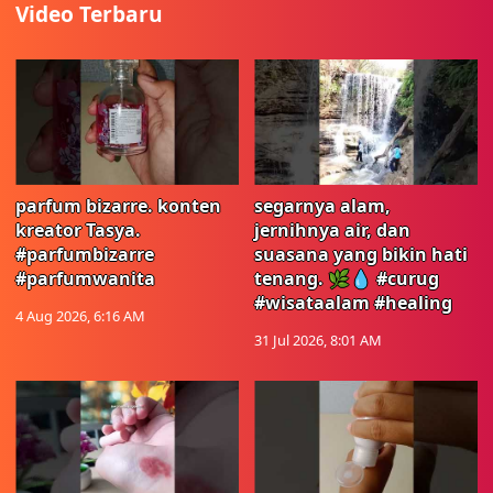
Video Terbaru
parfum bizarre. konten
segarnya alam,
kreator Tasya.
jernihnya air, dan
#parfumbizarre
suasana yang bikin hati
#parfumwanita
tenang. 🌿💧 #curug
#wisataalam #healing
4 Aug 2026, 6:16 AM
31 Jul 2026, 8:01 AM