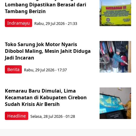
Lombang Dipastikan Berasal dari
Tambang Berizin
Indramayu
Rabu, 29 Jul 2026 - 21:33
Toko Sarung Jok Motor Nyaris
Dibobol Maling, Mesin Jahit Diduga
Jadi Incaran
Berita
Rabu, 29 Jul 2026 - 17:37
Kemarau Baru Dimulai, Lima
Kecamatan di Kabupaten Cirebon
Sudah Krisis Air Bersih
Headline
Selasa, 28 Jul 2026 - 01:28