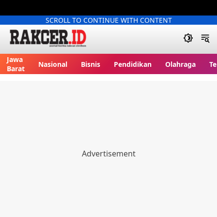
SCROLL TO CONTINUE WITH CONTENT
Jawa
Nasional
Bisnis
Pendidikan
Olahraga
Te
Barat