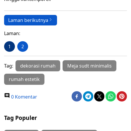
Laman berikutnya
Laman:
1
2
Tag:
dekorasi rumah
Meja sudt minimalis
rumah estetik
0 Komentar
Tag Populer