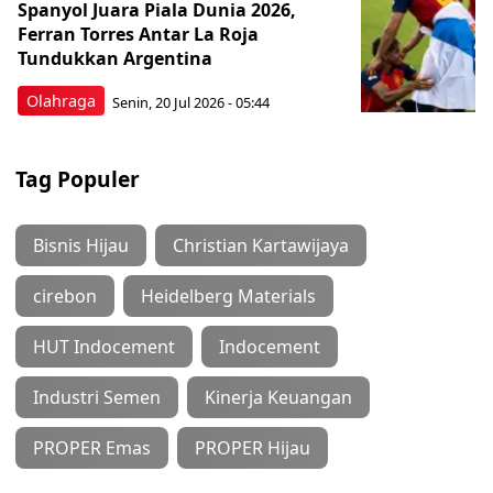
Spanyol Juara Piala Dunia 2026,
Ferran Torres Antar La Roja
Tundukkan Argentina
Olahraga
Senin, 20 Jul 2026 - 05:44
Tag Populer
Bisnis Hijau
Christian Kartawijaya
cirebon
Heidelberg Materials
HUT Indocement
Indocement
Industri Semen
Kinerja Keuangan
PROPER Emas
PROPER Hijau