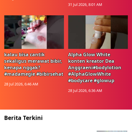
31 Jul 2026, 8:01 AM
kalau bisa cantik
Alpha Glow White
sekaligus merawat bibir,
konten kreator Dea
kenapa nggak?
Anggraeni#bodylotion
#madamegie #bibirsehat
#AlphaGlowWhite
#bodycare #glowup
28 Jul 2026, 6:46 AM
28 Jul 2026, 6:36 AM
Berita Terkini