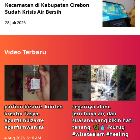
Kecamatan di Kabupaten Cirebon
Sudah Krisis Air Bersih
28 Juli 2026
Video Terbaru
parfum bizarre. konten
segarnya alam,
kreator Tasya.
jernihnya air, dan
#parfumbizarre
suasana yang bikin hati
#parfumwanita
tenang. 🌿💧 #curug
#wisataalam #healing
4 Aug 2026, 6:16 AM