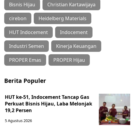
Bisnis Hijau
Christian Kartawijaya
cirebon
Heidelberg Materials
HUT Indocement
Indocement
Industri Semen
Kinerja Keuangan
PROPER Emas
PROPER Hijau
Berita Populer
HUT ke-51, Indocement Tancap Gas
Perkuat Bisnis Hijau, Laba Melonjak
19,2 Persen
5 Agustus 2026