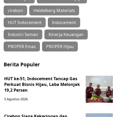
cirebon
Heidelberg Materials
HUT Indocement
Indocement
Industri Semen
Kinerja Keuangan
PROPER Emas
PROPER Hijau
Berita Populer
HUT ke-51, Indocement Tancap Gas
Perkuat Bisnis Hijau, Laba Melonjak
19,2 Persen
5 Agustus 2026
Cirebon Siaga Kekeringan dan