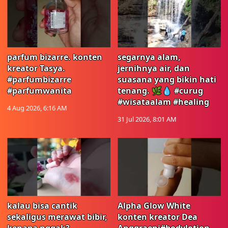
parfum bizarre. konten
segarnya alam,
kreator Tasya.
jernihnya air, dan
#parfumbizarre
suasana yang bikin hati
#parfumwanita
tenang. 🌿💧 #curug
#wisataalam #healing
4 Aug 2026, 6:16 AM
31 Jul 2026, 8:01 AM
kalau bisa cantik
Alpha Glow White
sekaligus merawat bibir,
konten kreator Dea