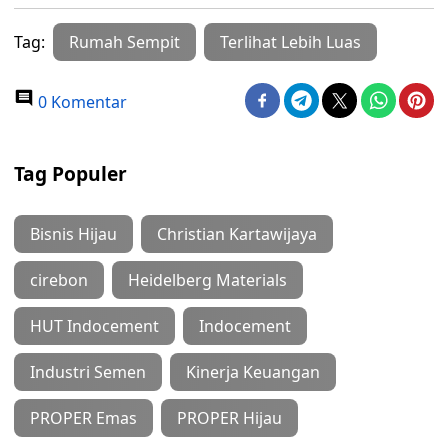
Tag:
Rumah Sempit
Terlihat Lebih Luas
0 Komentar
Tag Populer
Bisnis Hijau
Christian Kartawijaya
cirebon
Heidelberg Materials
HUT Indocement
Indocement
Industri Semen
Kinerja Keuangan
PROPER Emas
PROPER Hijau