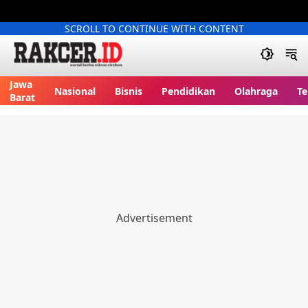
SCROLL TO CONTINUE WITH CONTENT
Jawa
Nasional
Bisnis
Pendidikan
Olahraga
Te
Barat