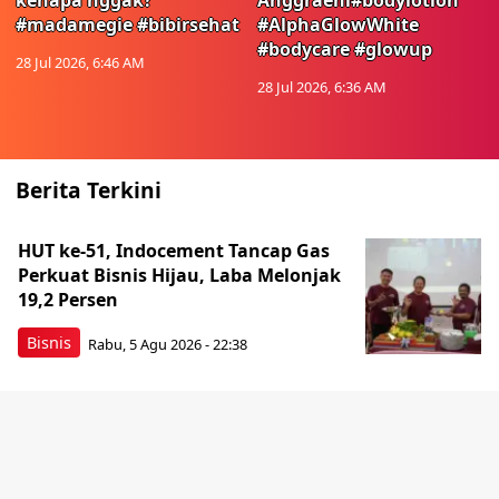
kenapa nggak?
Anggraeni#bodylotion
#madamegie #bibirsehat
#AlphaGlowWhite
#bodycare #glowup
28 Jul 2026, 6:46 AM
28 Jul 2026, 6:36 AM
Berita Terkini
HUT ke-51, Indocement Tancap Gas
Perkuat Bisnis Hijau, Laba Melonjak
19,2 Persen
Bisnis
Rabu, 5 Agu 2026 - 22:38