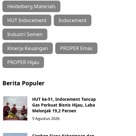
Heidelberg Materials
HUT Indocement
Indocement
Industri Semen
Kinerja Keuangan
PROPER Emas
PROPER Hijau
Berita Populer
HUT ke-51, Indocement Tancap
Gas Perkuat Bisnis Hijau, Laba
Melonjak 19,2 Persen
5 Agustus 2026
Cirebon Siaga Kekeringan dan