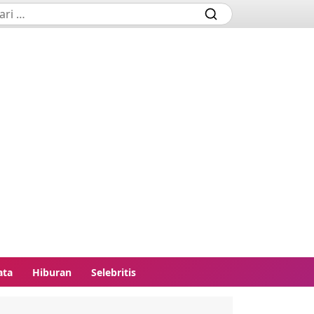
ata
Hiburan
Selebritis